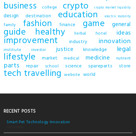
business
crypto
college
crypto market liquidity
education
design
destination
electric mobility
fashion
game
general
finance
family
guide
healthy
ideas
hotel
herbal
improvement
innovation
industry
legal
justice
knowledge
institute
investor
lifestyle
medicine
market
medical
nutrient
parts
repair
science
spareparts
store
school
tech
travelling
world
website
RECENT POSTS
Smart Pet Technology Innovation
05/03/2026